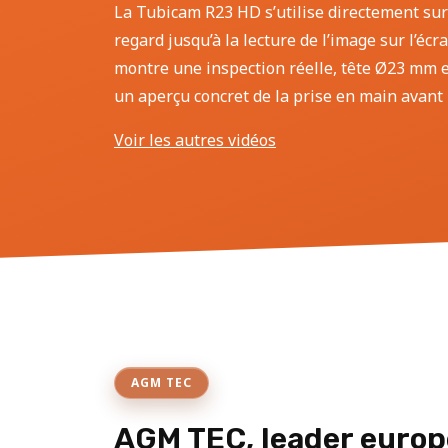
La Tubicam R23 HD s’utilise directement sur
regard jusqu’à la lecture de l’image sur l’écr
montre une inspection réelle, tête Ø23 mm et
un aperçu concret de la prise en main avant l
Voir les autres vidéos
AGM TEC
AGM TEC, leader europ