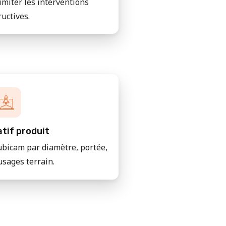
imiter les interventions
ructives.
tif produit
bicam par diamètre, portée,
usages terrain.