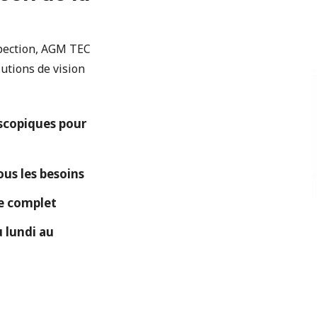
spection, AGM TEC
utions de vision
copiques pour
ous les besoins
ue complet
 lundi au