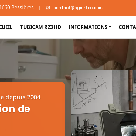
31660 Bessières
contact@agm-tec.com
CUEIL
TUBICAM R23 HD
INFORMATIONS
CONTA
le depuis 2004
ion de