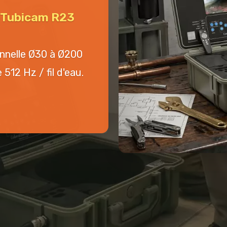
n Tubicam R23
onnelle Ø30 à Ø200
512 Hz / fil d'eau.