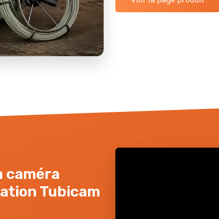
la caméra
sation Tubicam