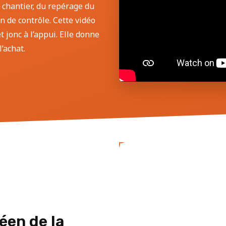
 chantier, du repérage du
an de contrôle. Cette vidéo
 jonc à l’appui. Elle donne
’achat.
éen de la