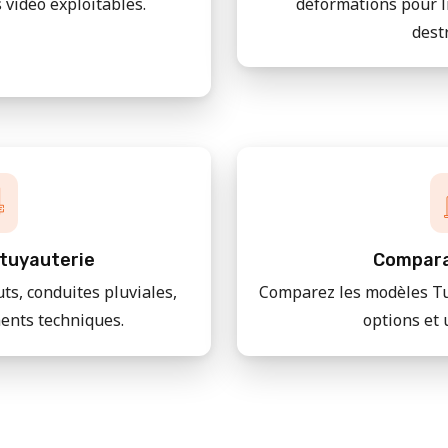
 vidéo exploitables.
déformations pour l
dest
tuyauterie
Compara
uts, conduites pluviales,
Comparez les modèles Tu
ments techniques.
options et 