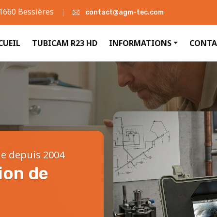
31660 Bessières
contact@agm-tec.com
CUEIL
TUBICAM R23 HD
INFORMATIONS
CONTA
le depuis 2004
ion de