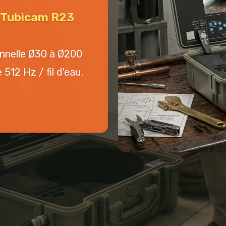
n Tubicam R23
onnelle Ø30 à Ø200
512 Hz / fil d'eau.