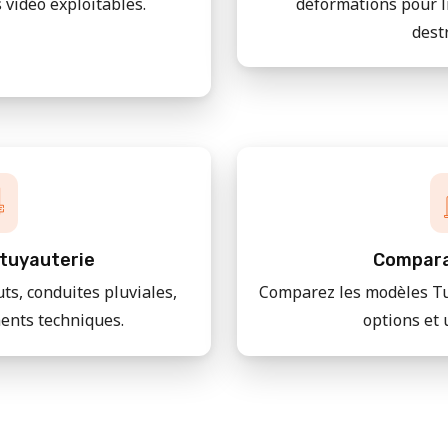
 vidéo exploitables.
déformations pour l
dest
tuyauterie
Compara
uts, conduites pluviales,
Comparez les modèles Tu
ments techniques.
options et 