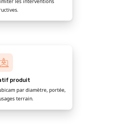
imiter les interventions
ructives.
tif produit
bicam par diamètre, portée,
usages terrain.