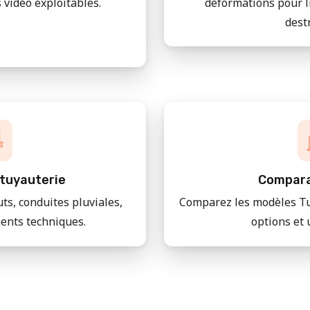
 vidéo exploitables.
déformations pour l
dest
tuyauterie
Compara
uts, conduites pluviales,
Comparez les modèles Tu
ments techniques.
options et 