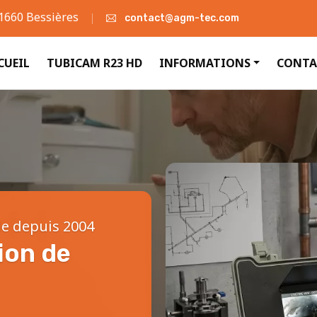
31660 Bessières
contact@agm-tec.com
CUEIL
TUBICAM R23 HD
INFORMATIONS
CONTA
le depuis 2004
ion de