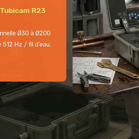
n Tubicam R23
onnelle Ø30 à Ø200
512 Hz / fil d'eau.