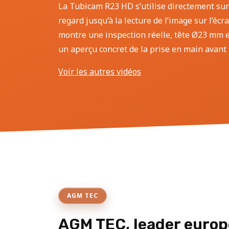
La Tubicam R23 HD s’utilise directement sur
regard jusqu’à la lecture de l’image sur l’écr
montre une inspection réelle, tête Ø23 mm et
un aperçu concret de la prise en main avant l
Voir les autres vidéos
AGM TEC
AGM TEC, leader europ