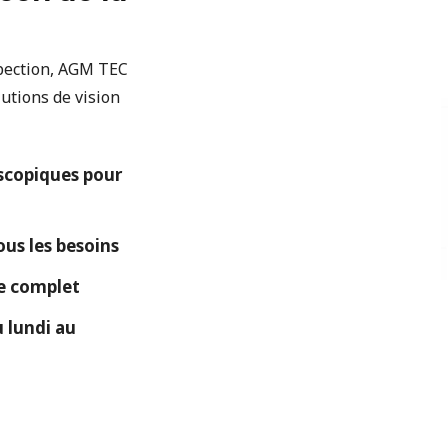
spection, AGM TEC
utions de vision
copiques pour
ous les besoins
ue complet
 lundi au