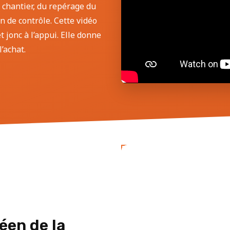
 chantier, du repérage du
an de contrôle. Cette vidéo
 jonc à l’appui. Elle donne
’achat.
éen de la