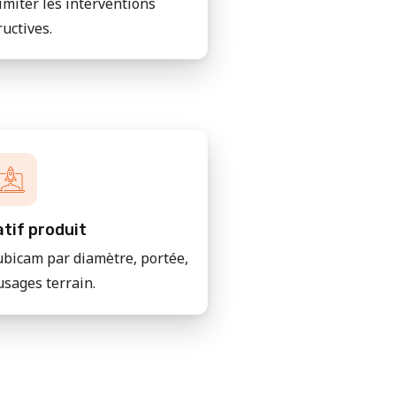
imiter les interventions
ructives.
tif produit
bicam par diamètre, portée,
usages terrain.