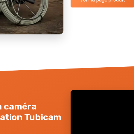
la caméra
sation Tubicam