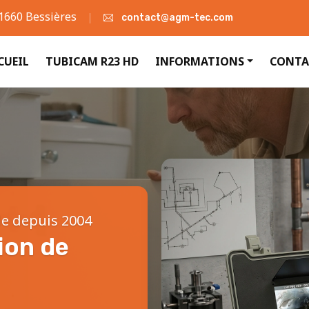
31660 Bessières
contact@agm-tec.com
CUEIL
TUBICAM R23 HD
INFORMATIONS
CONTA
le depuis 2004
ion de