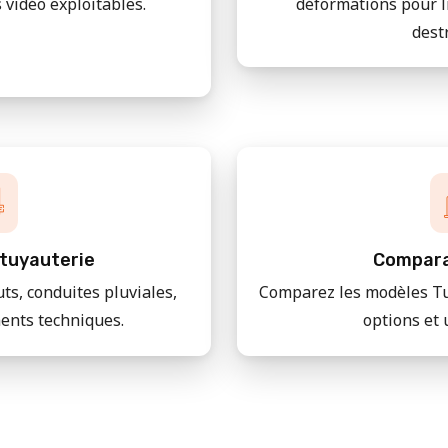
 vidéo exploitables.
déformations pour l
dest
tuyauterie
Compara
uts, conduites pluviales,
Comparez les modèles Tu
ments techniques.
options et 