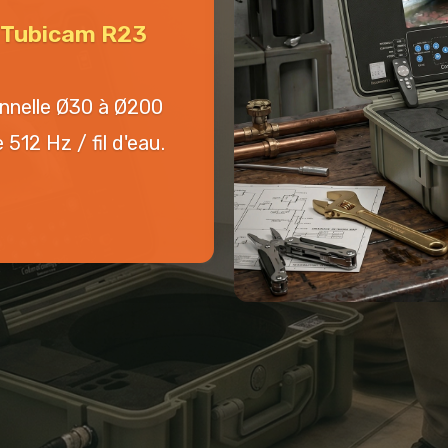
n Tubicam R23
onnelle Ø30 à Ø200
512 Hz / fil d'eau.