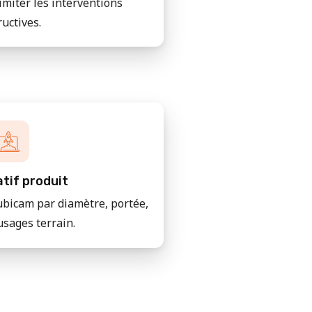
imiter les interventions
ructives.
tif produit
bicam par diamètre, portée,
usages terrain.