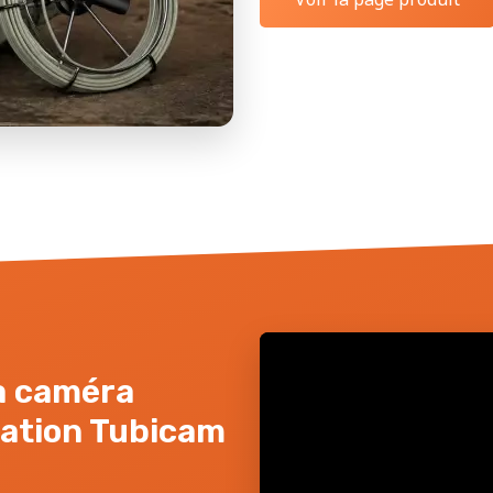
la caméra
sation Tubicam