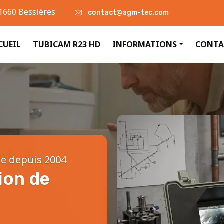
31660 Bessières
contact@agm-tec.com
CUEIL
TUBICAM R23 HD
INFORMATIONS
CONTA
le depuis 2004
ion de