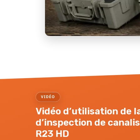
VIDÉO
Vidéo d’utilisation de 
d’inspection de canali
R23 HD