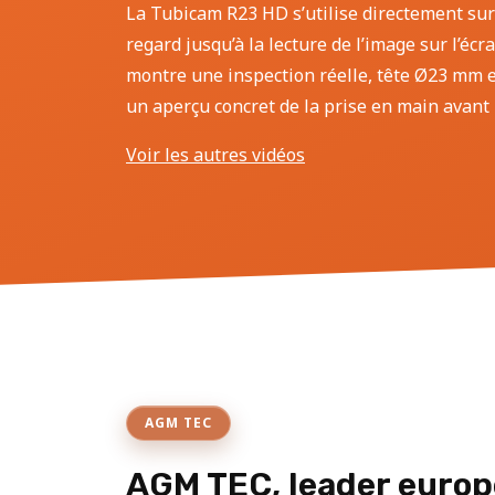
La Tubicam R23 HD s’utilise directement sur
regard jusqu’à la lecture de l’image sur l’écr
montre une inspection réelle, tête Ø23 mm et
un aperçu concret de la prise en main avant l
Voir les autres vidéos
AGM TEC
AGM TEC, leader europ