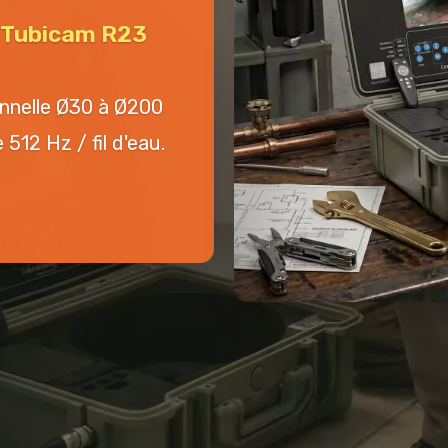
n Tubicam R23
onnelle Ø30 à Ø200
512 Hz / fil d'eau.