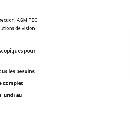
spection, AGM TEC
utions de vision
copiques pour
ous les besoins
ue complet
 lundi au