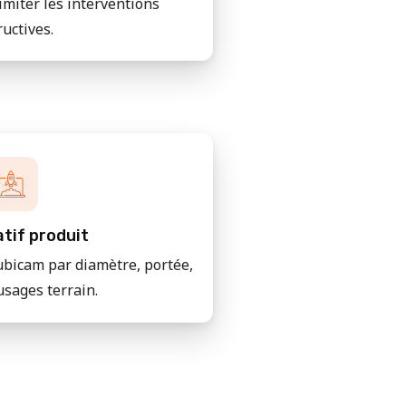
imiter les interventions
ructives.
tif produit
bicam par diamètre, portée,
usages terrain.