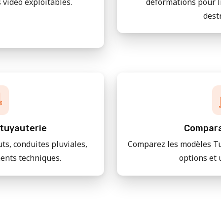
 vidéo exploitables.
déformations pour l
dest
tuyauterie
Compara
uts, conduites pluviales,
Comparez les modèles Tu
ments techniques.
options et 