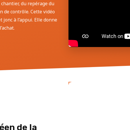
 chantier, du repérage du
an de contrôle. Cette vidéo
 jonc à l’appui. Elle donne
’achat.
éen de la