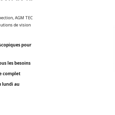
spection, AGM TEC
utions de vision
copiques pour
ous les besoins
ue complet
 lundi au