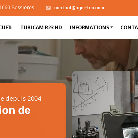
31660 Bessières
contact@agm-tec.com
CUEIL
TUBICAM R23 HD
INFORMATIONS
CONTA
le depuis 2004
ion de