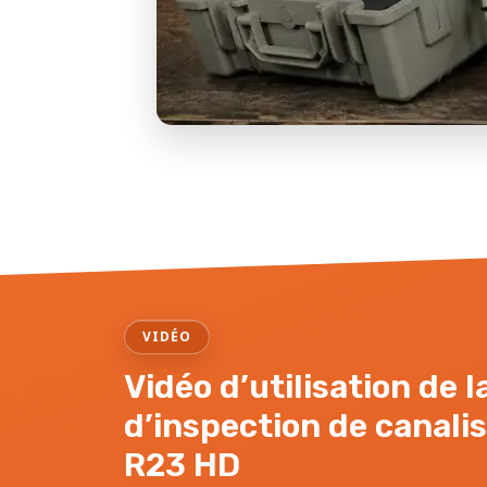
VIDÉO
Vidéo d’utilisation de 
d’inspection de canali
R23 HD