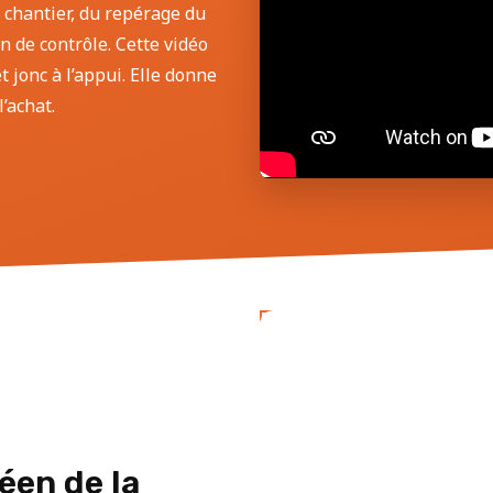
 chantier, du repérage du
an de contrôle. Cette vidéo
 jonc à l’appui. Elle donne
’achat.
éen de la