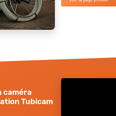
la caméra
sation Tubicam