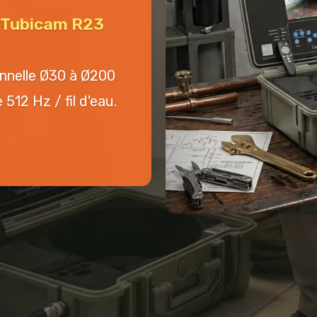
n Tubicam R23
onnelle Ø30 à Ø200
512 Hz / fil d'eau.