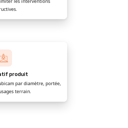
imiter les interventions
ructives.
tif produit
bicam par diamètre, portée,
usages terrain.