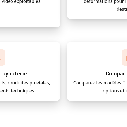
 vidéo exploitables.
déformations pour l
dest
tuyauterie
Compara
uts, conduites pluviales,
Comparez les modèles Tu
ments techniques.
options et 