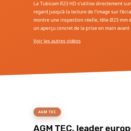
La Tubicam R23 HD s’utilise directement sur
regard jusqu’à la lecture de l’image sur l’écr
montre une inspection réelle, tête Ø23 mm et
un aperçu concret de la prise en main avant l
Voir les autres vidéos
AGM TEC
AGM TEC, leader europ