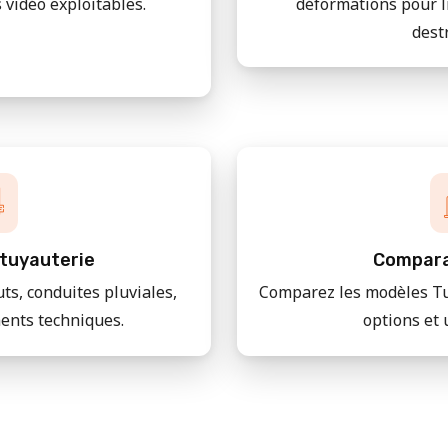
 vidéo exploitables.
déformations pour l
dest
tuyauterie
Compara
uts, conduites pluviales,
Comparez les modèles Tu
ments techniques.
options et 