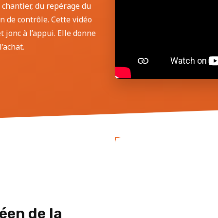
 chantier, du repérage du
an de contrôle. Cette vidéo
 jonc à l’appui. Elle donne
’achat.
éen de la