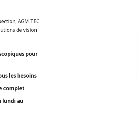
spection, AGM TEC
utions de vision
copiques pour
ous les besoins
ue complet
 lundi au