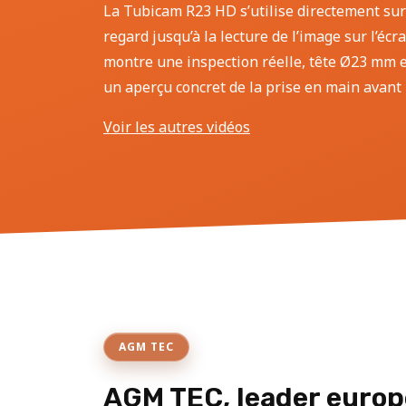
La Tubicam R23 HD s’utilise directement sur
regard jusqu’à la lecture de l’image sur l’écr
montre une inspection réelle, tête Ø23 mm et
un aperçu concret de la prise en main avant l
Voir les autres vidéos
AGM TEC
AGM TEC, leader europ