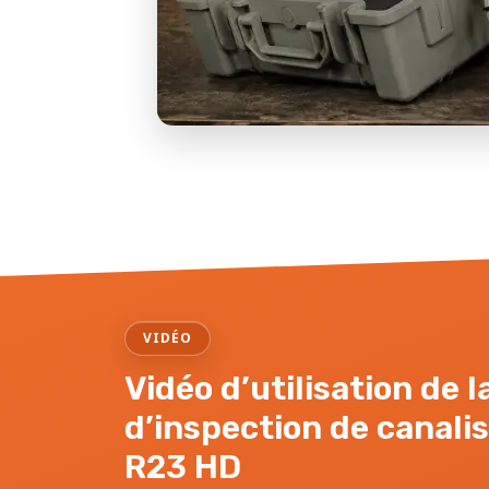
VIDÉO
Vidéo d’utilisation de 
d’inspection de canali
R23 HD