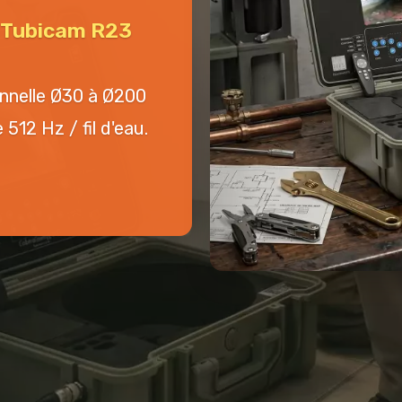
n Tubicam R23
onnelle Ø30 à Ø200
512 Hz / fil d'eau.