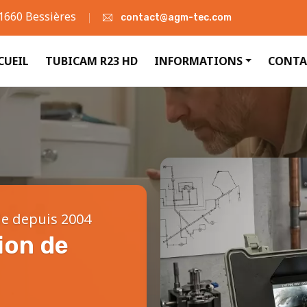
31660 Bessières
contact@agm-tec.com
CUEIL
TUBICAM R23 HD
INFORMATIONS
CONTA
le depuis 2004
ion de