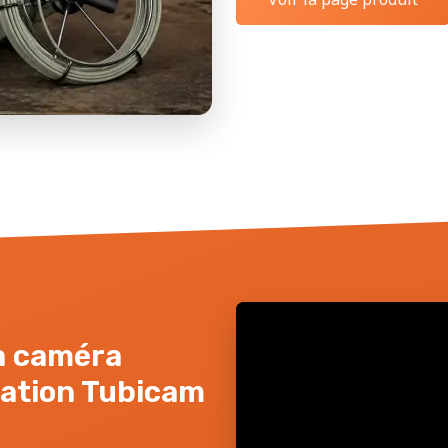
la caméra
sation Tubicam