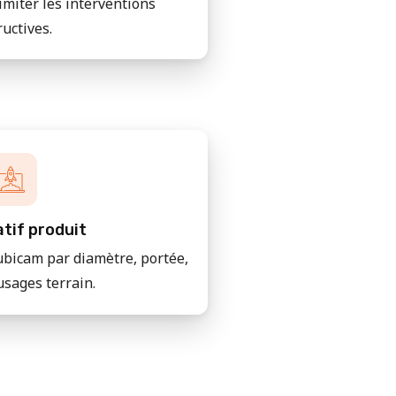
imiter les interventions
ructives.
tif produit
bicam par diamètre, portée,
usages terrain.