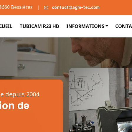
31660 Bessières
contact@agm-tec.com
CUEIL
TUBICAM R23 HD
INFORMATIONS
CONTA
le depuis 2004
ion de