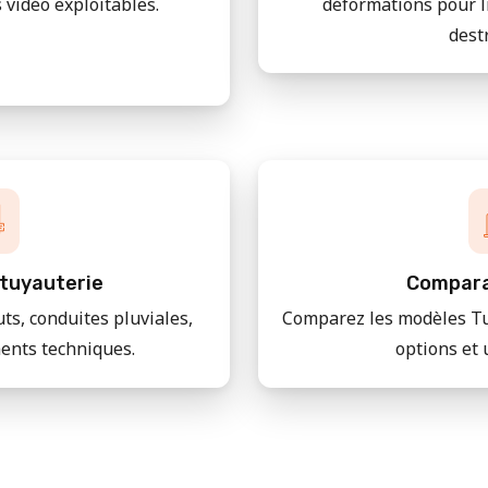
 vidéo exploitables.
déformations pour l
dest
tuyauterie
Compara
uts, conduites pluviales,
Comparez les modèles Tu
ments techniques.
options et 