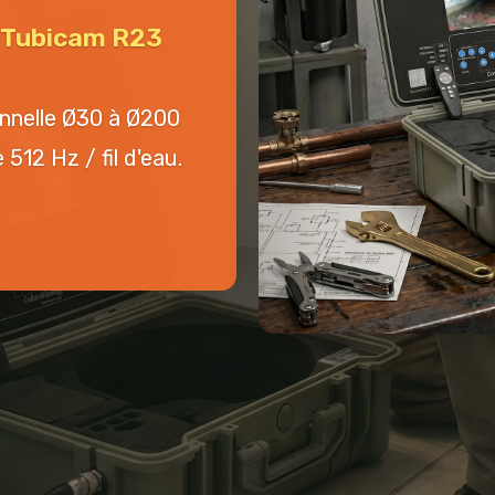
n Tubicam R23
onnelle Ø30 à Ø200
512 Hz / fil d'eau.