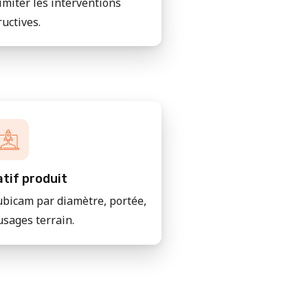
imiter les interventions
ructives.
tif produit
bicam par diamètre, portée,
usages terrain.