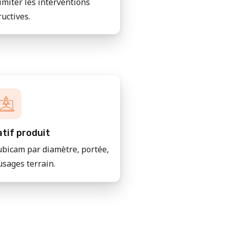
imiter les interventions
ructives.
tif produit
bicam par diamètre, portée,
usages terrain.