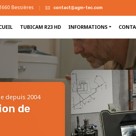
31660 Bessières
contact@agm-tec.com
CUEIL
TUBICAM R23 HD
INFORMATIONS
CONTA
le depuis 2004
ion de