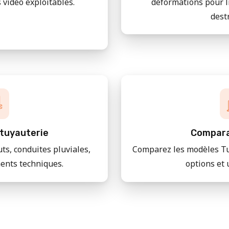
 vidéo exploitables.
déformations pour l
dest
tuyauterie
Compara
uts, conduites pluviales,
Comparez les modèles Tu
ments techniques.
options et 