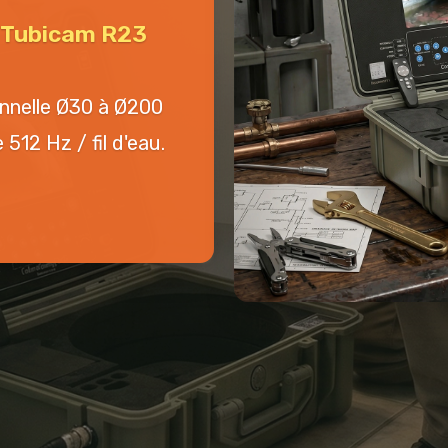
n Tubicam R23
onnelle Ø30 à Ø200
512 Hz / fil d'eau.