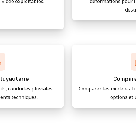
 vidéo exploitables.
déformations pour l
dest
tuyauterie
Compara
uts, conduites pluviales,
Comparez les modèles Tu
ments techniques.
options et 