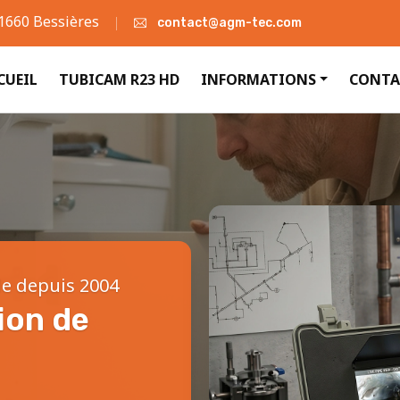
31660 Bessières
contact@agm-tec.com
CUEIL
TUBICAM R23 HD
INFORMATIONS
CONTA
le depuis 2004
ion de