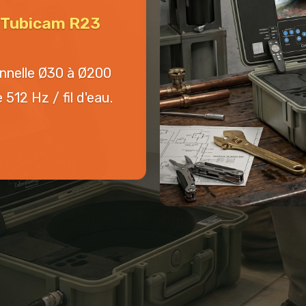
n Tubicam R23
onnelle Ø30 à Ø200
512 Hz / fil d'eau.