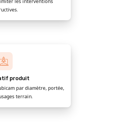
imiter les interventions
ructives.
tif produit
bicam par diamètre, portée,
usages terrain.