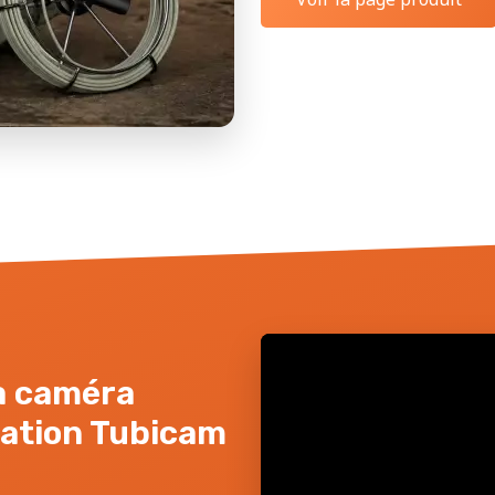
la caméra
sation Tubicam