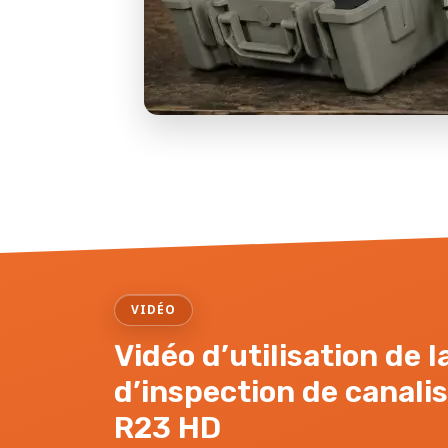
VIDÉO
Vidéo d’utilisation de 
d’inspection de canali
R23 HD