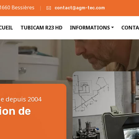
31660 Bessières
contact@agm-tec.com
CUEIL
TUBICAM R23 HD
INFORMATIONS
CONTA
le depuis 2004
ion de