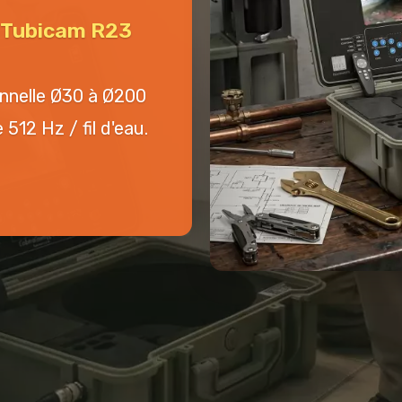
n Tubicam R23
onnelle Ø30 à Ø200
512 Hz / fil d'eau.