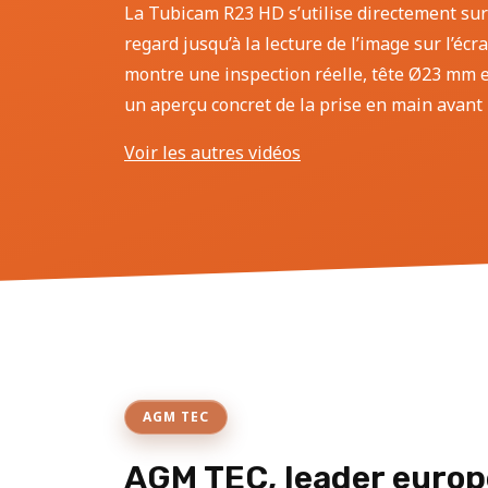
La Tubicam R23 HD s’utilise directement sur
regard jusqu’à la lecture de l’image sur l’écr
montre une inspection réelle, tête Ø23 mm et
un aperçu concret de la prise en main avant l
Voir les autres vidéos
AGM TEC
AGM TEC, leader europ