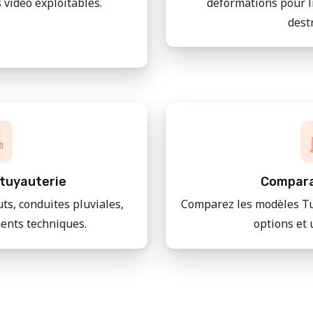
 vidéo exploitables.
déformations pour l
dest
tuyauterie
Compara
uts, conduites pluviales,
Comparez les modèles Tu
ments techniques.
options et 