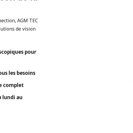
spection, AGM TEC
utions de vision
copiques pour
ous les besoins
ue complet
 lundi au