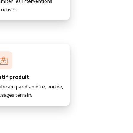
imiter les interventions
ructives.
tif produit
bicam par diamètre, portée,
usages terrain.