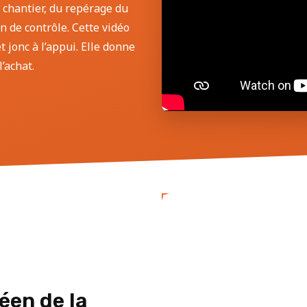
 chantier, du repérage du
an de contrôle. Cette vidéo
 jonc à l’appui. Elle donne
’achat.
éen de la