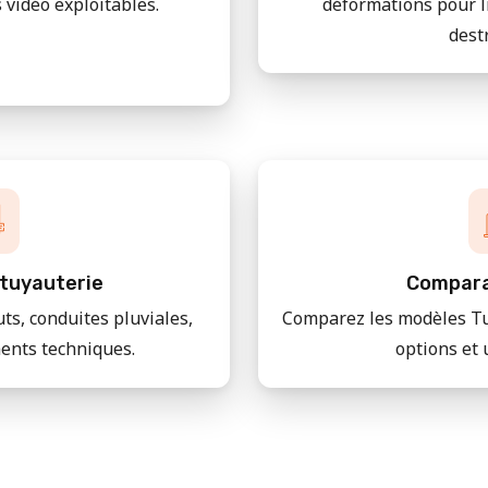
 vidéo exploitables.
déformations pour l
dest
tuyauterie
Compara
uts, conduites pluviales,
Comparez les modèles Tu
ments techniques.
options et 