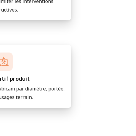
imiter les interventions
ructives.
tif produit
bicam par diamètre, portée,
usages terrain.