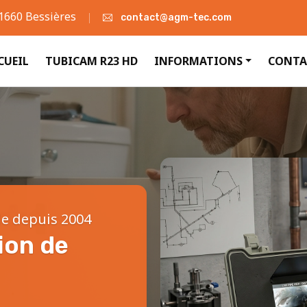
31660 Bessières
contact@agm-tec.com
CUEIL
TUBICAM R23 HD
INFORMATIONS
CONTA
le depuis 2004
ion de