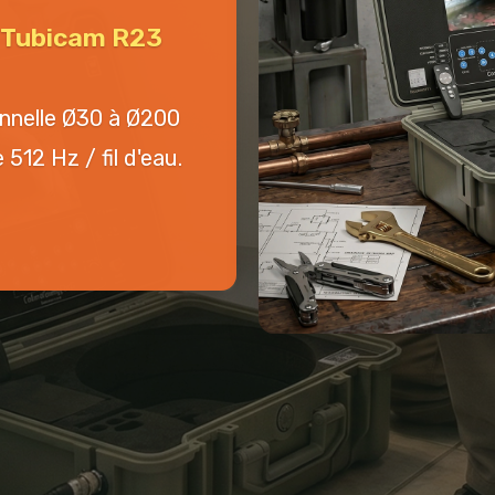
n Tubicam R23
onnelle Ø30 à Ø200
512 Hz / fil d'eau.